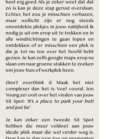
heel erg goed. Als je zeker weet dat dat 
zo is kan je deze stap gerust overslaan. 
Echter, het zou je misschien verbazen, 
maar wellicht zijn er nog steeds 
onontdekte plekjes in jouw nabijheid. Ik 
nodig je uit om erop uit te trekken en in 
alle windrichtingen te gaan lopen en 
ontdekken of er misschien een plek is 
die je tot nu toe over het hoofd hebt 
gezien. Je kan zelfs google maps erop na 
slaan om naar groene stukken te zoeken 
om jouw huis of werkplek heen.
Don’t overthink it
. Maak het niet 
complexer dan het is. Voel vooral. Jon 
Young zei ooit over het vinden van jouw 
Sit Spot: 
‘It’s a place to park your butt 
and just be
’. 
Je kan zeker een tweede Sit Spot 
hebben die meer voldoet aan jouw 
ideale plek maar die wel verder weg is. 
Daar kan je dan naar toe op momenten 