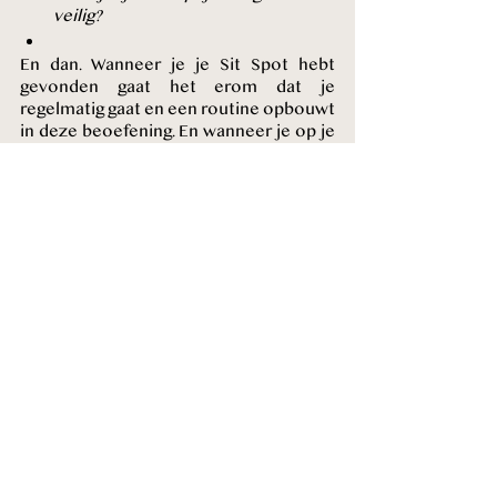
veilig?
En dan. Wanneer je je Sit Spot hebt 
gevonden gaat het erom dat je 
regelmatig gaat en een routine opbouwt 
in deze beoefening. En wanneer je op je 
Sit Spot bent, er simpelweg te zijn en je 
zintuiglijk bewustzijn te verbreden en 
vergroten. 
En dat is wellicht makkelijker gezegd 
dan gedaan, ik weet het. 
Mocht je ondersteuning en begeleiding 
nodig hebben wanneer je op je Sit Spot 
bent dan is de 
Sit Spot Zelfstudiecursus
wellicht iets voor je. Gedurende 30 
dagen ontvang je dagelijks een 
inspirerende en zintuiglijke oefening 
(uitgeschreven en in audio) om te doen 
op je Sit Spot. 