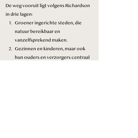
De weg vooruit ligt volgens Richardson 
in drie lagen:
Groener ingerichte steden, die 
natuur bereikbaar en 
vanzelfsprekend maken.
Gezinnen en kinderen, maar ook 
hun ouders en verzorgers centraal 
stellen, zodat de band met de 
natuur weer actief wordt 
doorgegeven.
Bewuste praktijken zoals 
bosbaden, waarmee ieder van ons 
vandaag al kan bijdragen aan herstel.
Een uitnodiging
Onze relatie met de natuur is meer dan 