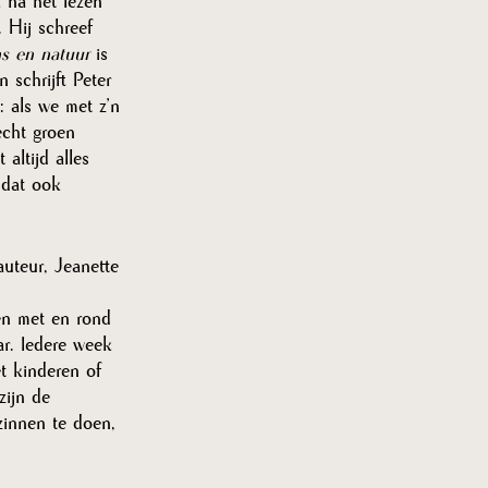
k na het lezen 
 Hij schreef 
s en natuur 
is 
 schrijft Peter 
: als we met z’n 
echt groen 
altijd alles 
 dat ook 
auteur, Jeanette 
en met en rond 
r. Iedere week 
t kinderen of 
zijn de 
innen te doen, 