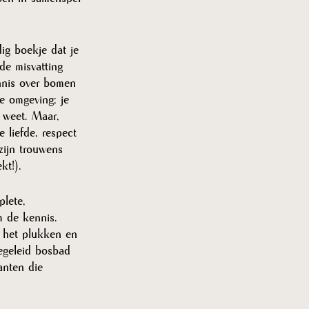
g boekje dat je 
de misvatting 
nnis over bomen 
de omgeving; je 
 weet. Maar, 
 liefde, respect 
zijn trouwens 
kt!). 
plete, 
m de kennis.  
n het plukken en 
begeleid bosbad 
anten die 