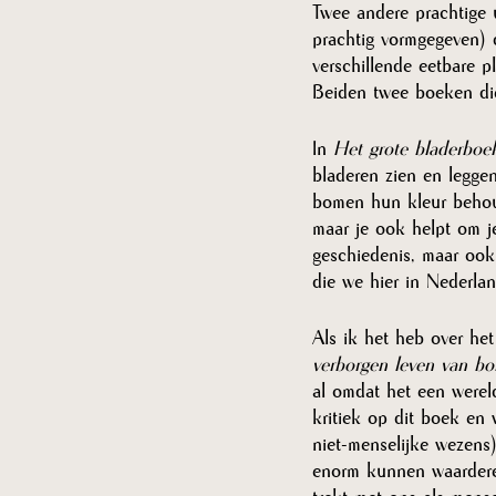
Twee andere prachtige u
prachtig vormgegeven) 
verschillende eetbare p
Beiden twee boeken die 
In 
Het grote bladerboe
bladeren zien en legge
bomen hun kleur behou
maar je ook helpt om j
geschiedenis, maar ook
die we hier in Nederla
Als ik het heb over he
verborgen leven van b
al omdat het een werel
kritiek op dit boek en
niet-menselijke wezens) 
enorm kunnen waarderen