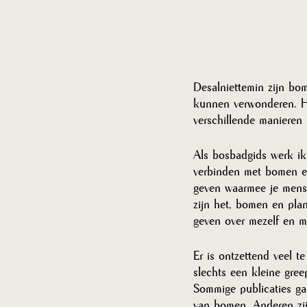
Desalniettemin zijn bo
kunnen verwonderen. He
verschillende manieren
Als bosbadgids werk ik
verbinden met bomen en
geven waarmee je mense
zijn het, bomen en plan
geven over mezelf en mi
Er is ontzettend veel t
slechts een kleine gree
Sommige publicaties ga
van bomen. Anderen zij