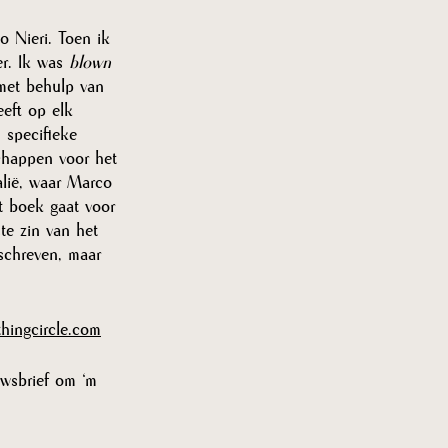
 Nieri. Toen ik 
r. Ik was 
blown 
 met behulp van 
eeft op elk 
 specifieke 
chappen voor het 
alië, waar Marco 
t boek gaat voor 
te zin van het 
schreven, maar 
hingcircle.com
uwsbrief om ‘m 