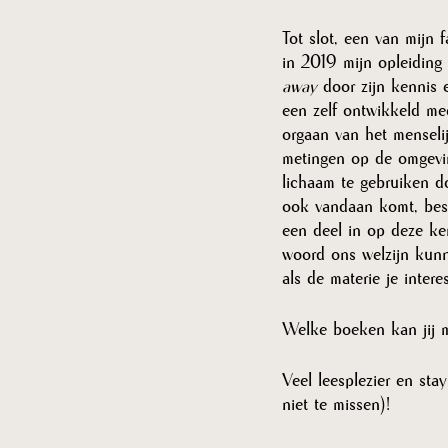
Tot slot, een van mijn f
in 2019 mijn opleiding
away
 door zijn kennis 
een zelf ontwikkeld mee
orgaan van het menselij
metingen op de omgevi
lichaam te gebruiken d
ook vandaan komt, best
een deel in op deze ke
woord ons welzijn kun
als de materie je intere
Welke boeken kan jij m
Veel leesplezier en sta
niet te missen)! 