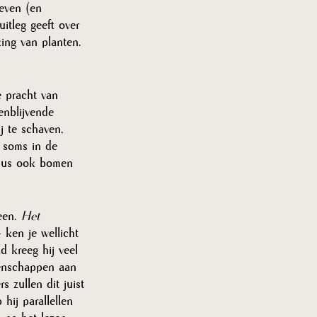
even (en 
uitleg geeft over 
ing van planten. 
e pracht van 
enblijvende 
 te schaven, 
 soms in de 
 dus ook bomen 
een. 
Het 
- ken je wellicht 
 kreeg hij veel 
genschappen aan 
s zullen dit juist 
ij parallellen 