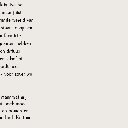
dig. Na het 
 maar juist 
erende wereld van 
staan te zijn en 
 favoriete 
e planten hebben 
en diffuus 
n, alsof hij 
ordt heel 
 - voor zover we 
 maar wat mij 
dit boek mooi 
es en bomen en 
an bod. Kortom, 