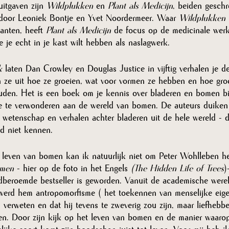
itgaven zijn
 Wildplukken 
en 
Plant als Medicijn
, beiden geschr
door 
Leoniek Bontje
 en 
Yvet Noordermeer
. Waar 
Wildplukken
 
lanten, heeft 
Plant als Medicijn 
de focus op de medicinale werk
je echt in je kast wilt hebben als naslagwerk. 
k 
laten Dan Crowley en Douglas Justice in vijftig verhalen je d
n ze uit hoe ze groeien, wat voor vormen ze hebben en hoe gro
den. Het is een boek om je kennis over bladeren en bomen bij
e te verwonderen aan de wereld van bomen. De auteurs duiken
 wetenschap en verhalen achter bladeren uit de hele wereld -
nd niet kennen.
t leven van bomen kan ik natuurlijk niet om Peter Wohlleben h
omen 
- hier op de foto in het Engels 
(The Hidden Life of Trees
)
dberoemde bestseller is geworden. Vanuit de academische wereld
 werd hem antropomorfisme ( het toekennen van menselijke ei
verweten en dat hij tevens te zweverig zou zijn, maar liefhebber
. Door zijn kijk op het leven van bomen en de manier waarop h