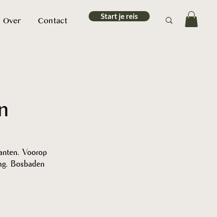
Start je reis
Over
Contact
n
lanten. Voorop 
ing. Bosbaden 