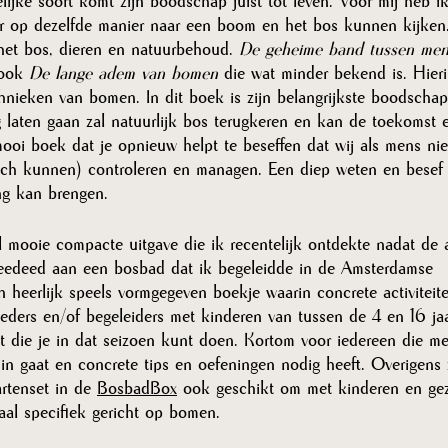
lijke soort komt zijn boodschap juist tot leven. Voor mij heb i
r op dezelfde manier naar een boom en het bos kunnen kijken.
et bos, dieren en natuurbehoud. 
De geheime band tussen men
ook 
De lange adem van bomen
 die wat minder bekend is. Hierin
hnieken van bomen. In dit boek is zijn belangrijkste boodschap
g laten gaan zal natuurlijk bos terugkeren en kan de toekomst 
oi boek dat je opnieuw helpt te beseffen dat wij als mens niet 
och kunnen) controleren en managen. Een diep weten en besef
ng kan brengen. 
l mooie compacte uitgave die ik recentelijk ontdekte nadat de 
edeed aan een bosbad dat ik begeleidde in de Amsterdamse 
n heerlijk speels vormgegeven boekje waarin concrete activiteit
ders en/of begeleiders met kinderen van tussen de 4 en 16 jaa
t die je in dat seizoen kunt doen. Kortom voor iedereen die me
in gaat en concrete tips en oefeningen nodig heeft. Overigens 
rtenset in de 
BosbadBox
 ook geschikt om met kinderen en gez
maal specifiek gericht op bomen. 