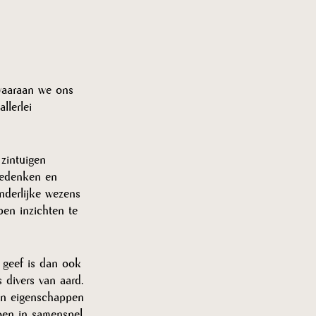
waaraan we ons 
lerlei 
zintuigen 
bedenken en 
nderlijke wezens 
pen inzichten te 
 geef is dan ook 
 divers van aard. 
en eigenschappen 
oen in samenspel 