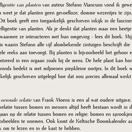
ligentie van planten
 van auteur Stefano Mancuso vond ik gewel
 weet je dat planten geen gevoelloze, domme wezentjes te zijn,
. Dit boek geeft een toegankelijk geschreven inkijk in de fascin
lligentie van planten. Als je denkt dat planten maar een beetje 
waarmee ze interacteren met hun omgeving - lees dit boek. Mijn
s waarin Stefano alle vijf alombekende zintuigen beschrijft di
e reeks aan toevoegt. Bij planten is bijvoorbeeld het gehoor e
ntreerd in een orgaan zoals bij de mens. De hele plant kan hore
onds bedekt is met miljoenen piepkleine oortjes. In dit boek w
kelijk geschreven uitgelegd hoe dat nou precies allemaal werkt
eroude relatie 
van Frank Moens is een al wat oudere uitgave,
e relatie tussen bomen en mensen altijd heeft bestaan wordt in 
gaan op de relatie tussen bomen en religie; bomen en sprookj
oorbeelden te noemen. Ook komt de Keltische Boomkalender a
k om te lezen en in de kast te hebben.  