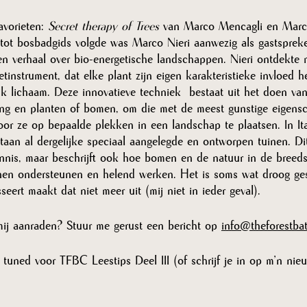
avorieten: 
Secret therapy of Trees 
van Marco Mencagli en Marco
 tot bosbadgids volgde was Marco Nieri aanwezig als gastspreke
en verhaal over bio-energetische landschappen. Nieri ontdekte
tinstrument, dat elke plant zijn eigen karakteristieke invloed h
k lichaam. Deze innovatieve techniek  bestaat uit het doen van
ng en planten of bomen, om die met de meest gunstige eigens
oor ze op bepaalde plekken in een landschap te plaatsen. In It
aan al dergelijke speciaal aangelegde en ontworpen tuinen. Di
nnis, maar beschrijft ook hoe bomen en de natuur in de breeds
nen ondersteunen en helend werken. Het is soms wat droog ge
sseert maakt dat niet meer uit (mij niet in ieder geval). 
ij aanraden? Stuur me gerust een bericht op 
info@theforestbat
y tuned voor TFBC Leestips Deel III (of schrijf je in op m’n nie