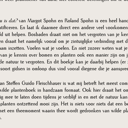
 is dat? 
van Margot Spohn en Roland Spohn is een heel handi
tificeren. En laat ik daarmee direct een andere veel voorkomen
d uit helpen. Bosbaden draait niet om het vergroten van je ke
n draait het namelijk vooral om je zintuiglijke verbinding met 
aam inzetten. Voelen wat je voelen. En niet zozeer weten wat je
 van je kennis over bomen en planten ook een manier zijn om je
 natuur te vergroten. En dit boekje kan je daarbij helpen (er 
 soort gidsen in omloop dus vind vooral diegene die je aanspree
an 
Steffen Guido Fleischhauer
 is wat mij betreft het meest com
e wilde plantenboek in handzaam formaat. Ook hier draait het o
g mee te laten doen tijdens je verblijf in en met de natuur ka
planten ontzettend mooi zijn. Het is niets voor niets dat een 
met een theemoment waarin thee wordt gedronken van wilde pl
. 