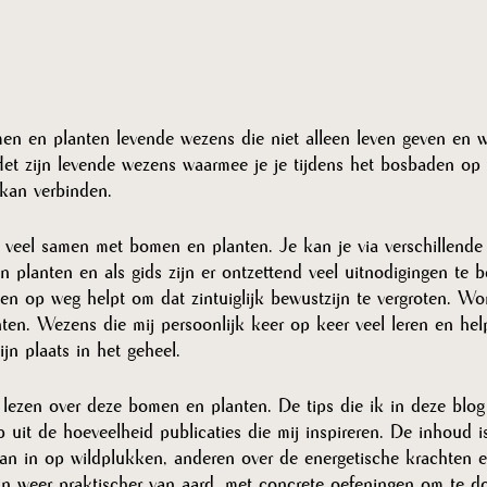
men en planten levende wezens die niet alleen leven geven en 
t zijn levende wezens waarmee je je tijdens het bosbaden op al
 kan verbinden. 
 veel samen met bomen en planten. Je kan je via verschillende 
 planten en als gids zijn er ontzettend veel uitnodigingen te 
n op weg helpt om dat zintuiglijk bewustzijn te vergroten. Wo
ten. Wezens die mij persoonlijk keer op keer veel leren en hel
jn plaats in het geheel. 
e lezen over deze bomen en planten. De tips die ik in deze blog
p uit de hoeveelheid publicaties die mij inspireren. De inhoud is
an in op wildplukken, anderen over de energetische krachten 
n weer praktischer van aard, met concrete oefeningen om te d