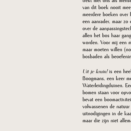
trekt met ons als mense
van dit boek nooit mee
meerdere boeken over h
een aanrader, maar zo 
over de aanpassingstec
allen het bos haar gan
worden. Voor mij een mo
maar moeten willen (n
bosbaden als beoefeni
Uit je kruin!
 is een hee
Boogmans, een keer me
Waterleidingduinen. Ee
bomen staan voor opvoe
bevat een boomactivitei
volwassenen de natuur 
uitnodigingen in de kaa
maar die zijn niet alle