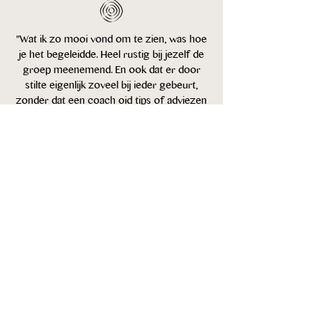
"Wat ik zo mooi vond om te zien, was hoe
je het begeleidde. Heel rustig bij jezelf de
groep meenemend. En ook dat er door
stilte eigenlijk zoveel bij ieder gebeurt,
zonder dat een coach oid tips of adviezen
geeft. Maar dat door de verstilling en
vertraging in de natuur bij ieder datgene
ontstaat en zichtbaar wordt wat diegene
helpt of dichter bij zichzelf brengt. Het
wordt zuiver komt dan bij me op."
- Marieke
"To connect with the wonders of nature,
sometimes humans could use a gentle