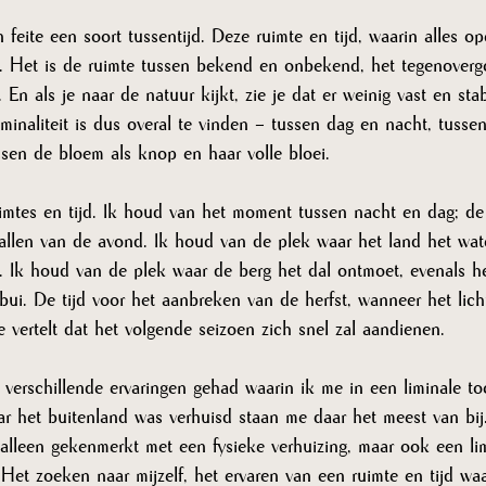
n feite een soort tussentijd. Deze ruimte en tijd, waarin alles ope
. Het is de ruimte tussen bekend en onbekend, het tegenoverg
 En als je naar de natuur kijkt, zie je dat er weinig vast en stabi
minaliteit is dus overal te vinden – tussen dag en nacht, tusse
sen de bloem als knop en haar volle bloei.
imtes en tijd. Ik houd van het moment tussen nacht en dag; de 
allen van de avond. Ik houd van de plek waar het land het wat
ng. Ik houd van de plek waar de berg het dal ontmoet, evenals 
ui. De tijd voor het aanbreken van de herfst, wanneer het lich
 vertelt dat het volgende seizoen zich snel zal aandienen. 
 verschillende ervaringen gehad waarin ik me in een liminale t
ar het buitenland was verhuisd staan me daar het meest van bij
lleen gekenmerkt met een fysieke verhuizing, maar ook een lim
 Het zoeken naar mijzelf, het ervaren van een ruimte en tijd waa