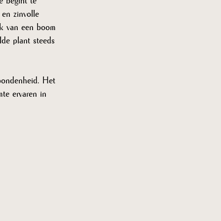
e begint te 
en zinvolle 
tak van een boom 
lde plant steeds 
 
rbondenheid. Het 
mte ervaren in 