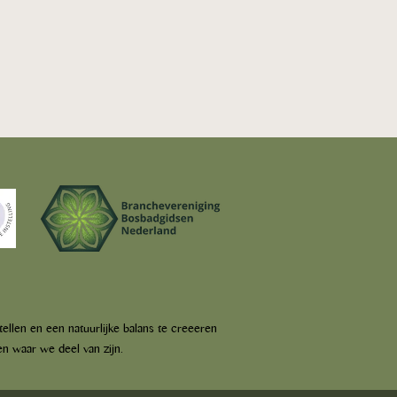
 te gast bij podcast
 Routines
tellen en een natuurlijke balans te creeeren
n waar we deel van zijn.