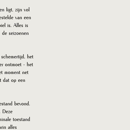
n ligt, zijn vol 
estelde van een 
el is. Alles is 
n de seizoenen 
schemertijd, het 
er ontmoet - het 
het moment net 
t dat op een 
oestand bevond. 
. Deze 
inale toestand 
rin alles 