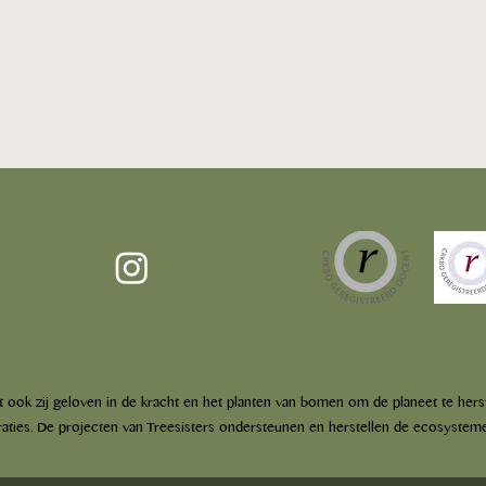
'Nee hoor, ik heb geen
Eefje
opleiding nodig om als
Over
dat ook zij geloven in de kracht en het planten van bomen om de planeet te hers
bosbadgids te kunnen
ties. De projecten van Treesisters ondersteunen en herstellen de ecosysteme
werken'