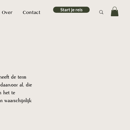
Start je reis
Over
Contact
heeft de term 
aarvoor al, die 
m het te 
n waarschijnlijk 