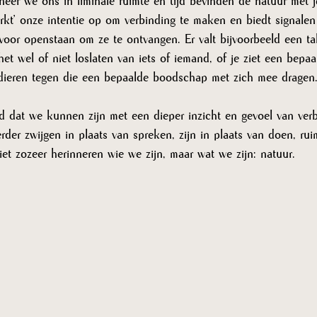
eer we ons in liminale ruimte en tijd bevinden de natuur met j
kt’ onze intentie op om verbinding te maken en biedt signalen 
voor openstaan om ze te ontvangen. Er valt bijvoorbeeld een 
het wel of niet loslaten van iets of iemand, of je ziet een bepaa
 dieren tegen die een bepaalde boodschap met zich mee dragen.
ijd dat we kunnen zijn met een dieper inzicht en gevoel van ve
erder zwijgen in plaats van spreken, zijn in plaats van doen, rui
iet zozeer herinneren wie we zijn, maar wat we zijn: natuur. 