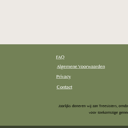
FAQ
Algemene Voorwaarden
Privacy
Contact
Herontdek de verbinding:
hoe bosbaden ons kan
​Jaarlijks doneren wij aan Treesisters, om
helpen de verloren band met
voor toekomstige genera
de natuur te herstellen