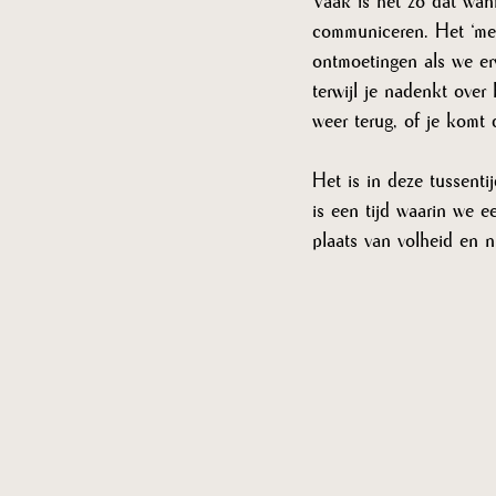
Vaak is het zo dat wann
communiceren. Het ‘mer
ontmoetingen als we er
terwijl je nadenkt over 
weer terug, of je komt
Het is in deze tussent
is een tijd waarin we e
plaats van volheid en n