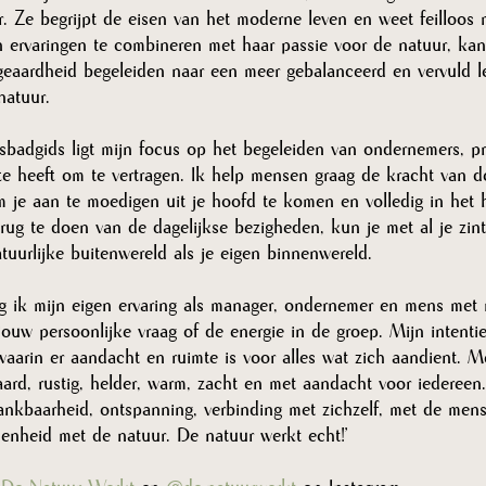
 Ze begrijpt de eisen van het moderne leven en weet feilloos
n ervaringen te combineren met haar passie voor de natuur, ka
geaardheid begeleiden naar een meer gebalanceerd en vervuld l
natuur.
sbadgids ligt mijn focus op het begeleiden van ondernemers, pr
te heeft om te vertragen. Ik help mensen graag de kracht van d
m je aan te moedigen uit je hoofd te komen en volledig in het 
erug te doen van de dagelijkse bezigheden, kun je met al je zin
uurlijke buitenwereld als je eigen binnenwereld.
g ik mijn eigen ervaring als manager, ondernemer en mens met
 jouw persoonlijke vraag of de energie in de groep. Mijn intenti
 waarin er aandacht en ruimte is voor alles wat zich aandient. 
aard, rustig, helder, warm, zacht en met aandacht voor iederee
nkbaarheid, ontspanning, verbinding met zichzelf, met de me
enheid met de natuur. De natuur werkt echt!’