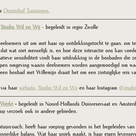
a 
Oosterhof Trainingen.
 
Studio Wil en Wij
- begeleidt in regio Zwolle
deelnemers uit om met haar op ontdekkingstocht te gaan, om te
dat wat niet menselijk is, en hoe deze interactie ons kan voede
atieve sensibiliteit vindt haar uitdrukking in de bosbaden die z
n open omgeving waarin deelnemers worden aangemoedigd om waa
 een bosbad met Willemijn draait het om een zintuiglijke reis v
 via haar 
website
, 
Studio Wil en Wij
 en haar Instagram 
@studio
 Werkt
 - 
begeleidt in Noord-Hollands Duinreservaat en Amster
op verzoek ook in andere gebieden.
atuurcoach, heeft haar roeping gevonden in het begeleiden va
innerlijke balans. Wat haar uniek maakt, is haar eigen levenserv