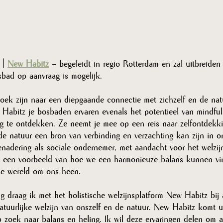
| 
New Habitz
 – begeleidt in regio Rotterdam en zal uitbreiden
sbad op aanvraag is mogelijk.
oek zijn naar een diepgaande connectie met zichzelf en de natu
Habitz je bosbaden ervaren evenals het potentieel van mindfuln
g te ontdekken. Ze neemt je mee op een reis naar zelfontdekkin
de natuur een bron van verbinding en verzachting kan zijn in o
nadering als sociale ondernemer, met aandacht voor het welzij
is een voorbeeld van hoe we een harmonieuze balans kunnen vi
jke wereld om ons heen.
g draag ik met het holistische welzijnsplatform New Habitz bij 
natuurlijke welzijn van onszelf en de natuur. New Habitz komt u
p zoek naar balans en heling. Ik wil deze ervaringen delen om 