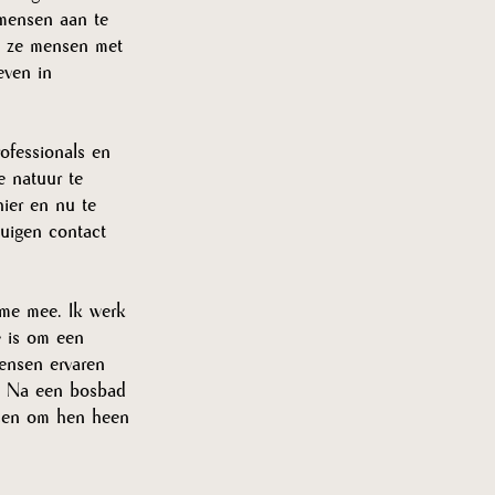
 mensen aan te 
n ze mensen met 
even in 
ofessionals en 
e natuur te 
hier en nu te 
tuigen contact 
 me mee. Ik werk 
e is om een 
Mensen ervaren 
n. Na een bosbad 
nsen om hen heen 