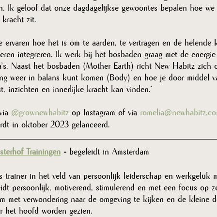
en. Ik geloof dat onze dagdagelijkse gewoontes bepalen hoe we
kracht zit. 
e ervaren hoe het is om te aarden, te vertragen en de helende 
leren integreren. Ik werk bij het bosbaden graag met de energi
a’s. Naast het bosbaden (Mother Earth) richt New Habitz zich 
ng weer in balans kunt komen (Body) en hoe je door middel v
t, inzichten en innerlijke kracht kan vinden.’ 
via 
@grownewhabitz
 op Instagram of via 
romelia@newhabitz.c
rdt in oktober 2023 gelanceerd.
terhof Trainingen
 -
 begeleidt in Amsterdam
 trainer in het veld van persoonlijk leiderschap en werkgeluk 
dt persoonlijk, motiverend, stimulerend en met een focus op zel
om met verwondering naar de omgeving te kijken en de kleine de
r het hoofd worden gezien. 