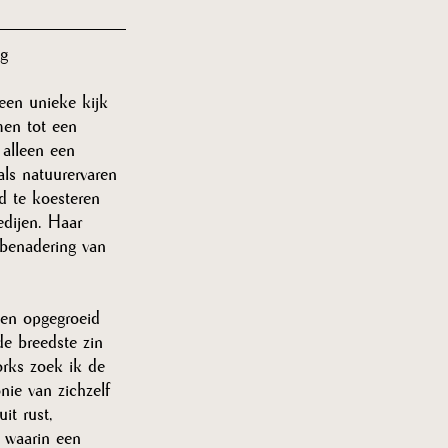
ug
een unieke kijk 
men tot een 
 alleen een 
als natuurervaren 
d te koesteren 
edijen. Haar 
 benadering van 
ben opgegroeid 
e breedste zin 
orks zoek ik de 
nie van zichzelf 
it rust, 
t waarin een 