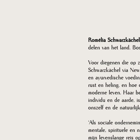
Romélia Schwarzkächel 
delen van het land. Bo
Voor diegenen die op z
Schwarzkächel via New 
en ayurvedische voedin
rust en heling, en hoe 
moderne leven. Haar be
individu en de aarde, 
onszelf en de natuurli
‘Als sociale ondernemin
mentale, spirituele en 
mijn levenslange reis o