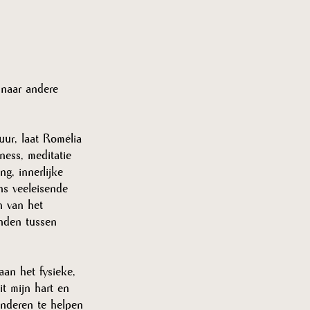
 naar andere 
ur, laat Romélia 
ess, meditatie 
g, innerlijke 
ns veeleisende 
n van het 
nden tussen 
aan het fysieke, 
it mijn hart en 
anderen te helpen 