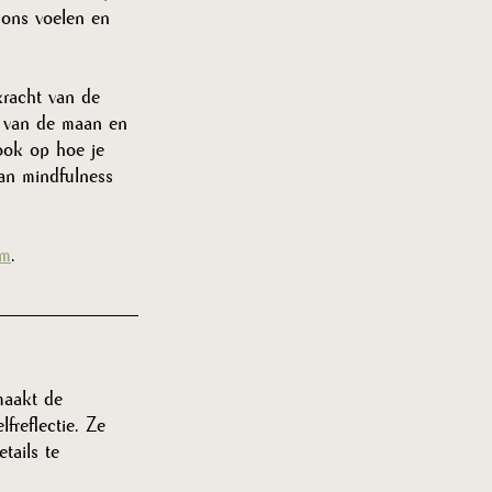
 ons voelen en 
kracht van de 
e van de maan en 
ook op hoe je 
an mindfulness 
om
. 
maakt de 
freflectie. Ze 
tails te 