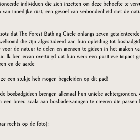
ioneerde individuen die zich inzetten om deze behoefte te verv
n van innerlijke rust, een gevoel van verbondenheid met de nat
 trots dat The Forest Bathing Circle onlangs zeven getalenteerd
welkomd die zijn afgestudeerd aan hun opleiding tot bosbadgid
e voor de natuur te delen en mensen te gidsen in het maken van
ur. Ik ben ervan overtuigd dat hun werk een positieve impact 
sen en de aarde. 
 ze een stukje heb mogen begeleiden op dit pad! 
de bosbadgidsen brengen allemaal hun unieke achtergronden, e
 een breed scala aan bosbadervaringen te creëren die passen 
aar rechts op de foto):