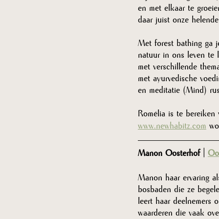
en met elkaar te groei
daar juist onze helende 
Met forest bathing ga j
natuur in ons leven te 
met verschillende them
met ayurvedische voedi
en meditatie (Mind) rus
Romélia is te bereiken 
www.newhabitz.com
 wo
Manon Oosterhof | 
Oos
Manon haar ervaring als
bosbaden die ze begelei
leert haar deelnemers 
waarderen die vaak ove