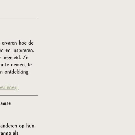
 ervaren hoe de 
n en inspireren. 
e begeleid. Ze 
r te nemen, te 
an ontdekking.
wilenwij 
damse 
n anderen op hun 
aring als 