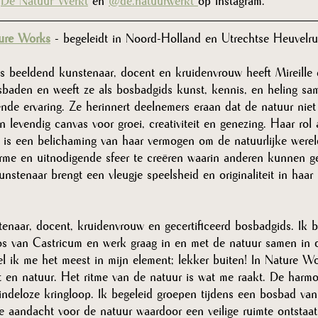
 
De Natuur Werkt
 en 
@de.natuurwerkt 
op Instagram. 
ure Works
- begeleidt in Noord-Holland en Utrechtse Heuvelr
s beeldend kunstenaar, docent en kruidenvrouw heeft Mireille 
baden en weeft ze als bosbadgids kunst, kennis, en heling sa
nde ervaring. Ze herinnert deelnemers eraan dat de natuur niet
n levendig canvas voor groei, creativiteit en genezing. Haar rol 
is een belichaming van haar vermogen om de natuurlijke werel
warme en uitnodigende sfeer te creëren waarin anderen kunnen g
unstenaar brengt een vleugje speelsheid en originaliteit in haar
tenaar, docent, kruidenvrouw en gecertificeerd bosbadgids. Ik 
os van Castricum en werk graag in en met de natuur samen in d
l ik me het meest in mijn element; lekker buiten! In Nature W
t en natuur. Het ritme van de natuur is wat me raakt. De harmo
indeloze kringloop. Ik begeleid groepen tijdens een bosbad vanu
le aandacht voor de natuur waardoor een veilige ruimte ontstaa