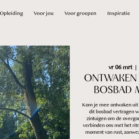
Opleiding
Voor jou
Voor groepen
Inspiratie
vr 06 mrt
  | 
ONTWAKEN 
BOSBAD 
Kom je mee ontwaken uit d
dit bosbad vertragen 
zintuigen om de overgan
verbinden ons met het rit
moment van rust, aanwez