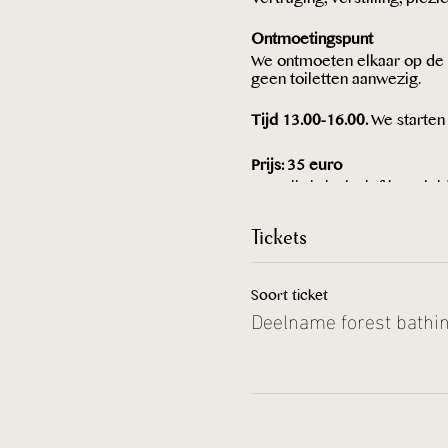
Ontmoetingspunt
We ontmoeten elkaar op de Pa
geen toiletten aanwezig.
Tijd 13.00-16.00.
We starten 
Prijs: 35 euro
De prijs is inclusief begele
De prijs is exclusief transp
Tickets
Voor wie?
Bosbaden of forest bathing i
geen speciale vaardigheden 
Soort ticket
Deelname forest bathi
natuurlijke elementen. Onda
loop en sta je wel gedurende
voor de weersomstandighed
- Voor deze wandeling moete
- Het is niet toegestaan o
- Op de wandeling gaan min
aanbevelingen van het RIVM,