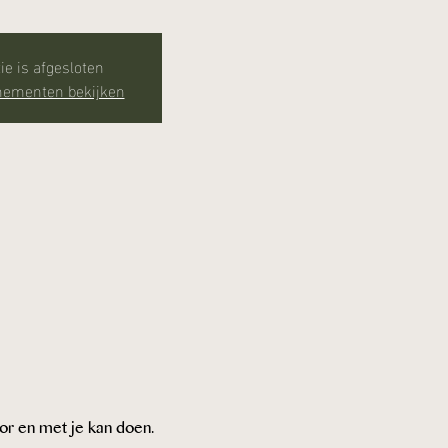
ie is afgesloten
nementen bekijken
r en met je kan doen.