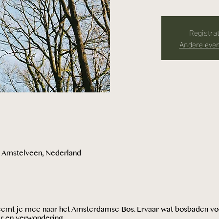
Registrat
Andere eve
 Amstelveen, Nederland
neemt je mee naar het Amsterdamse Bos. Ervaar wat bosbaden voo
ier en verwondering.