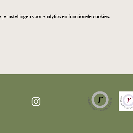
met mij op als je vragen hebt.
nmeldingen zijn dan wordt het bosbad geannuleerd en ontvang j
 instellingen voor Analytics en functionele cookies.
voor een ander bosbad dat gepland staat.
pe in het Nederlands begeleid tenzij er deelnemers zijn die gee
an jij als deelnemer, mocht je dat willen, alsnog in het Nederla
in we onze zintuigen gebruiken om de natuur en het bos te erva
s daarom ook geen wandeling zoals we dat meestal doen. Ik zal j
teiten die je helpen uit je hoofd te komen en contact te maken 
aarop je de mogelijkheid hebt om je ervaringen te delen met de 
het bosbad drinken we thee met een kleine versnapering erbij.
en mail naar theforestbathingcircle@gmail.com
tje ga je automatisch akkoord met de Algemene Voorwaarden zo
e.