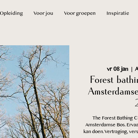
Opleiding
Voor jou
Voor groepen
Inspiratie
vr 08 jan
  |  
Forest bath
Amsterdamse
The Forest Bathing C
Amsterdamse Bos. Ervaa
kan doen. Vertraging, vers