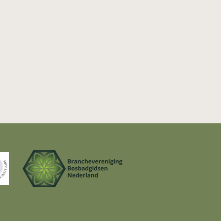
e de kosten weer terug of
n Nederlands begrijpen. Dan
nds spreken op de momenten
ren. We vertragen en lopen
e als gids uitnodigen om deel
met je lichaam en je gevoel.
groep, maar dat is niet
als vermeld op de website