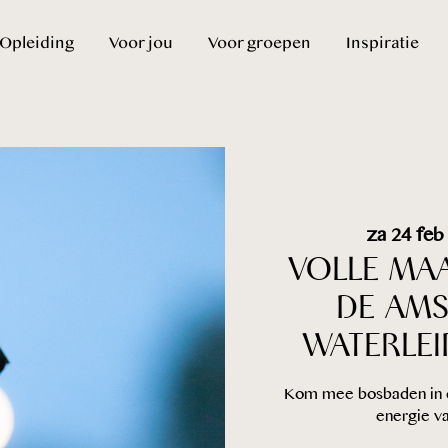
Opleiding
Voor jou
Voor groepen
Inspiratie
za 24 feb
 
VOLLE MA
DE AM
WATERLEI
Kom mee bosbaden in d
energie va