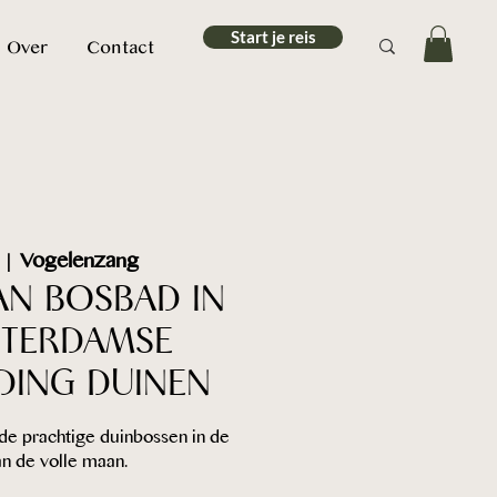
Start je reis
Over
Contact
 |  
Vogelenzang
AN BOSBAD IN
STERDAMSE
DING DUINEN
e prachtige duinbossen in de
n de volle maan.