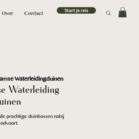
Start je reis
Over
Contact
mse Waterleidingduinen
e Waterleiding
uinen
e prachtige duinbossen nabij
ndvoort.