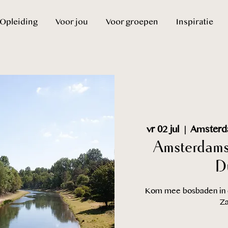
Opleiding
Voor jou
Voor groepen
Inspiratie
vr 02 jul
  |  
Amsterda
Amsterdams
D
Kom mee bosbaden in d
Za