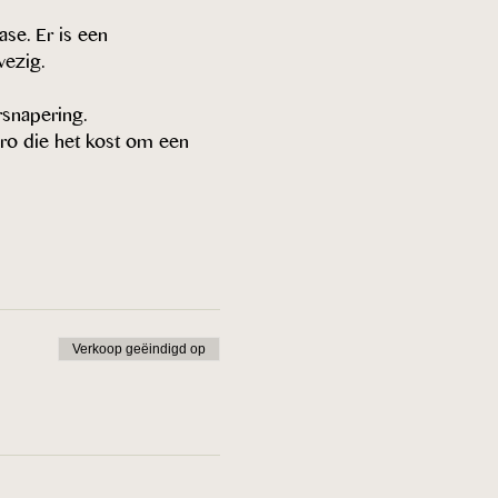
se. Er is een 
wezig.
rsnapering.
uro die het kost om een 
Verkoop geëindigd op